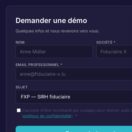
Demander une démo
Quelques infos et nous revenons vers vous.
NOM
SOCIÉTÉ
*
EMAIL PROFESSIONNEL
*
SUJET
J'accepte d'être recontacté par Luxapps pour donner suit
(
politique de confidentialité
).
*