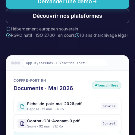
Demander une démo
Découvrir nos plateformes
Hébergement européen souverain
RGPD natif · ISO 27001 en cours
10 ans d'archivage légal
app.mysafebox.lu/coffre-fort
COFFRE-FORT RH
Tous chiffrés
Documents · Mai 2026
Fiche-de-paie-mai-2026.pdf
Salaire
Déposé · 13 mai · 84 Ko
Contrat-CDI-Avenant-3.pdf
Contrat
Signé · 02 mai · 312 Ko