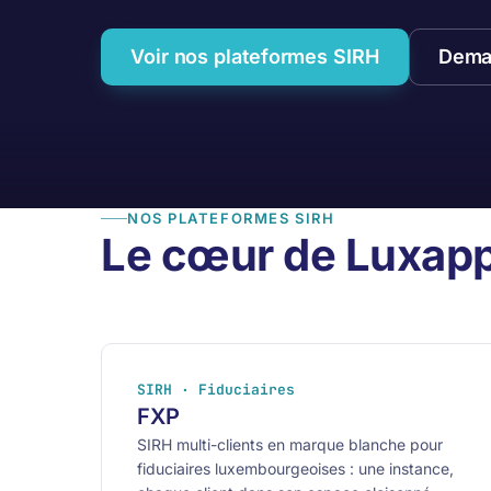
Voir nos plateformes SIRH
Dema
NOS PLATEFORMES SIRH
Le cœur de Luxap
SIRH · Fiduciaires
FXP
SIRH multi-clients en marque blanche pour
fiduciaires luxembourgeoises : une instance,