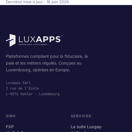
Dernière mise à jour : 16 juin 2026.
Plateformes compliant pour la fiduciaire, la
paie et les métiers régulés. Conçues au
Luxembourg, opérées en Europe.
Luxapps Sàrl
2 rue de l'École
L-8376 Kahler · Luxembourg
SIRH
SERVICES
FXP
La suite Luxgap