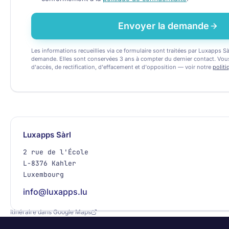
Envoyer la demande
Les informations recueillies via ce formulaire sont traitées par Luxapps S
demande. Elles sont conservées 3 ans à compter du dernier contact. Vou
d'accès, de rectification, d'effacement et d'opposition — voir notre
politi
Luxapps Sàrl
2 rue de l'École
L-8376 Kahler
Luxembourg
info@luxapps.lu
Itinéraire dans Google Maps
+