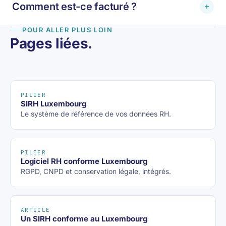
Comment est-ce facturé ?
européenne avec sauvegardes et supervision, et les
remplacement.
termes de disponibilité et de continuité sont fixés
POUR ALLER PLUS LOIN
Sans licence par utilisateur. Vous payez le logiciel
dans votre engagement de service. Nous cadrons
Pages liées.
qui existe — à la ligne de code, par mois — sans
les cibles exactes avec vous et notre partenaire
frais de développement initiaux, et vous validez
Luxgap lors de la démo.
chaque livraison avant qu'elle ne soit facturée.
Demandez une démo pour une estimation cadrée.
PILIER
SIRH Luxembourg
Le système de référence de vos données RH.
PILIER
Logiciel RH conforme Luxembourg
RGPD, CNPD et conservation légale, intégrés.
ARTICLE
Un SIRH conforme au Luxembourg