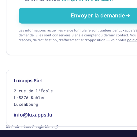
Envoyer la demande
Les informations recueillies via ce formulaire sont traitées par Luxapps S
demande. Elles sont conservées 3 ans à compter du dernier contact. Vou
d'accès, de rectification, d'effacement et d'opposition — voir notre
politi
Luxapps Sàrl
2 rue de l'École
L-8376 Kahler
Luxembourg
info@luxapps.lu
Itinéraire dans Google Maps
+