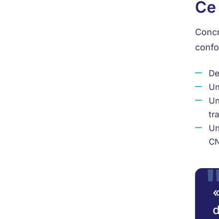
Ce 
Concr
confor
De
Un
Un
tr
Un
CN
«
d