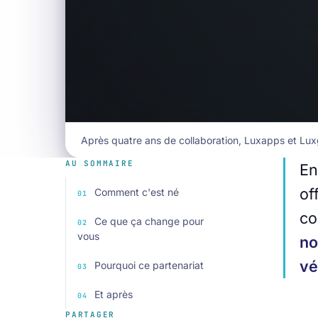
Après quatre ans de collaboration, Luxapps et Luxga
AU SOMMAIRE
En
of
Comment c'est né
co
Ce que ça change pour
vous
no
vé
Pourquoi ce partenariat
Et après
PARTAGER