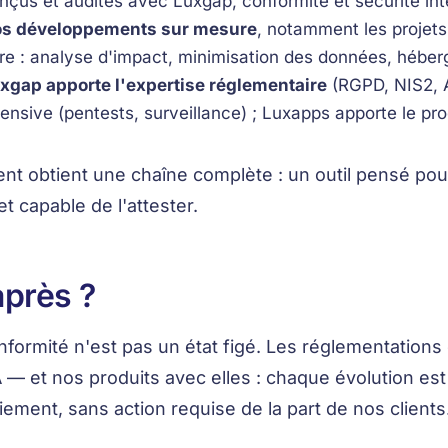
nçus et audités avec Luxgap, conformité et sécurité int
s développements sur mesure
, notamment les projets
ltre : analyse d'impact, minimisation des données, hébe
xgap apporte l'expertise réglementaire
(RGPD, NIS2, A
fensive (pentests, surveillance) ; Luxapps apporte le prod
ient obtient une chaîne complète : un outil pensé po
et capable de l'attester.
après ?
nformité n'est pas un état figé. Les réglementations
— et nos produits avec elles : chaque évolution es
iement, sans action requise de la part de nos clients