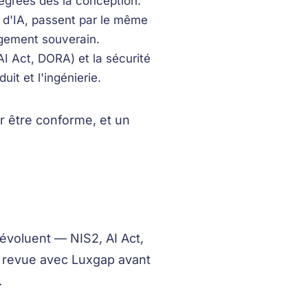
égrées dès la conception.
 d'IA, passent par le même
rgement souverain.
I Act, DORA) et la sécurité
uit et l'ingénierie.
ur être conforme, et un
 évoluent — NIS2, AI Act,
t revue avec Luxgap avant
.