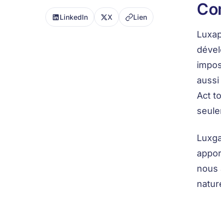
Co
LinkedIn
X
Lien
Luxap
dével
impos
aussi
Act t
seule
Luxga
appor
nous 
natur