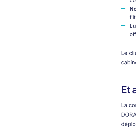
co
No
fi
Lu
of
Le cl
cabin
Et 
La co
DORA 
déplo