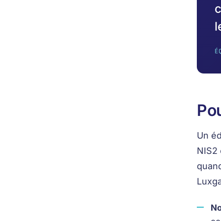
c
l
É
Pou
Un éd
NIS2 
quand
Luxga
No